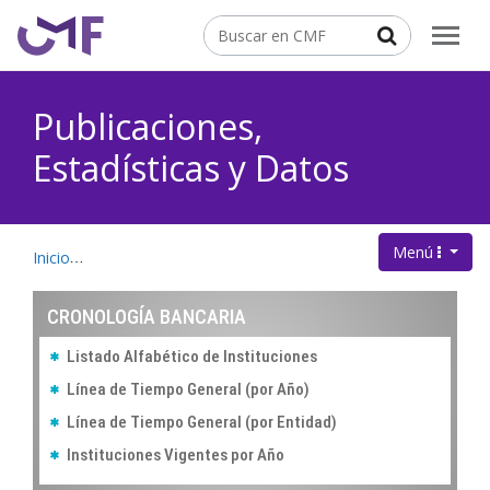
Contenido principal
Buscar
Publicaciones,
Estadísticas y Datos
Menú
.
Inicio
Publicaciones, Estadísticas y Datos
Cronología Banca
CRONOLOGÍA BANCARIA
Listado Alfabético de Instituciones
Línea de Tiempo General (por Año)
Línea de Tiempo General (por Entidad)
Instituciones Vigentes por Año