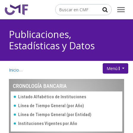
Contenido principal
Buscar
Publicaciones,
Estadísticas y Datos
Menú
.
Inicio
Publicaciones, Estadísticas y Datos
Cronología Banca
CRONOLOGÍA BANCARIA
Listado Alfabético de Instituciones
Línea de Tiempo General (por Año)
Línea de Tiempo General (por Entidad)
Instituciones Vigentes por Año