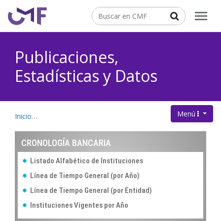
Contenido principal
Buscar
Publicaciones,
Estadísticas y Datos
Menú
.
Inicio
Publicaciones, Estadísticas y Datos
Cronología Banca
CRONOLOGÍA BANCARIA
Listado Alfabético de Instituciones
Línea de Tiempo General (por Año)
Línea de Tiempo General (por Entidad)
Instituciones Vigentes por Año