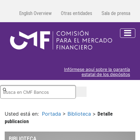
English Overview
Otras entidades
Sala de prensa
Infórmese aquí sobre la garantía
estatal de los depósitos
Usted está en:
Portada
>
Biblioteca
>
Detalle
publicacion
BIBLIOTECA