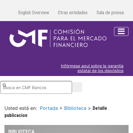
English Overview
Otras entidades
Sala de prensa
Infórmese aquí sobre la garantía
estatal de los depósitos
Usted está en:
Portada
>
Biblioteca
>
Detalle
publicacion
BIBLIOTECA