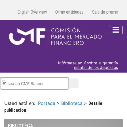
English Overview
Otras entidades
Sala de prensa
Infórmese aquí sobre la garantía
estatal de los depósitos
Usted está en:
Portada
>
Biblioteca
>
Detalle
publicacion
BIBLIOTECA