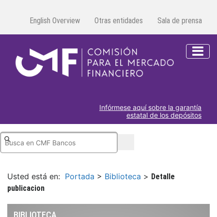
English Overview
Otras entidades
Sala de prensa
Infórmese aquí sobre la garantía
estatal de los depósitos
Usted está en:
Portada
>
Biblioteca
>
Detalle
publicacion
BIBLIOTECA