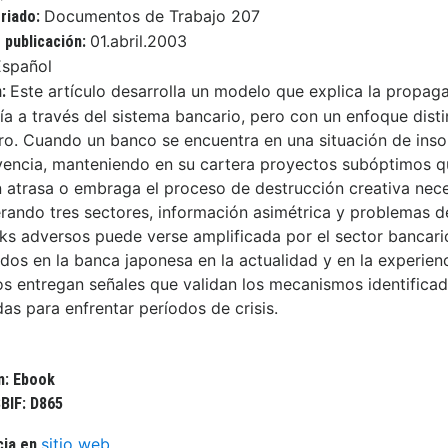
Documentos de Trabajo 207
eriado:
01.abril.2003
 publicación:
Español
Este artículo desarrolla un modelo que explica la propag
n:
 a través del sistema bancario, pero con un enfoque distint
ero. Cuando un banco se encuentra en una situación de insol
vencia, manteniendo en su cartera proyectos subóptimos qu
n atrasa o embraga el proceso de destrucción creativa nec
rando tres sectores, información asimétrica y problemas de
ks adversos puede verse amplificada por el sector bancario
dos en la banca japonesa en la actualidad y en la experienc
os entregan señales que validan los mecanismos identificado
as para enfrentar períodos de crisis.
n: Ebook
BIF: D865
sitio web
cia en