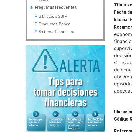
Titulo s
Preguntas Frecuentes
Fecha de
Biblioteca SBIF
Idioma:
Productos Banca
Resume
Sistema Financiero
economía
financi
supervi
decisió
Conside
de shoc
observa
episodi
adecuad
Ubicació
Código S
Referen