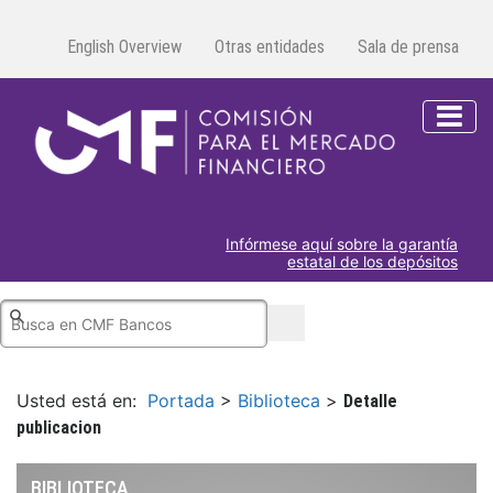
English Overview
Otras entidades
Sala de prensa
Infórmese aquí sobre la garantía
estatal de los depósitos
Usted está en:
Portada
>
Biblioteca
>
Detalle
publicacion
BIBLIOTECA