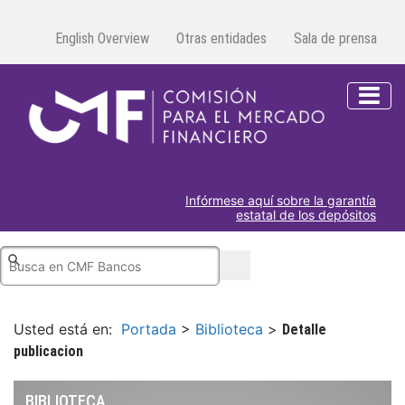
English Overview
Otras entidades
Sala de prensa
Infórmese aquí sobre la garantía
estatal de los depósitos
Usted está en:
Portada
>
Biblioteca
>
Detalle
publicacion
BIBLIOTECA