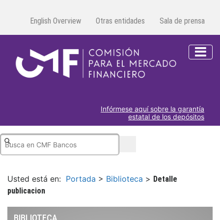
English Overview
Otras entidades
Sala de prensa
Infórmese aquí sobre la garantía
estatal de los depósitos
Usted está en:
Portada
>
Biblioteca
>
Detalle
publicacion
BIBLIOTECA