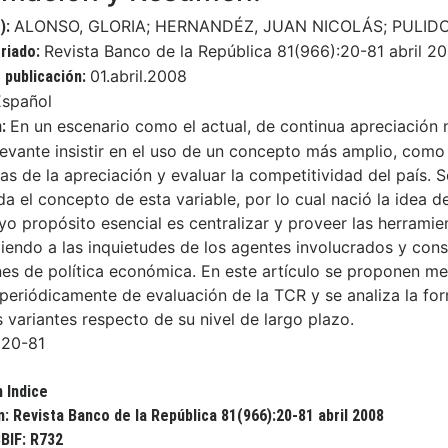
ALONSO, GLORIA; HERNANDÉZ, JUAN NICOLÁS; PULIDO,
):
Revista Banco de la República 81(966):20-81 abril 2
eriado:
01.abril.2008
 publicación:
Español
En un escenario como el actual, de continua apreciación 
n:
levante insistir en el uso de un concepto más amplio, como
as de la apreciación y evaluar la competitividad del país. 
da el concepto de esta variable, por lo cual nació la idea 
yo propósito esencial es centralizar y proveer las herramie
iendo a las inquietudes de los agentes involucrados y con
nes de política económica. En este artículo se proponen med
 periódicamente de evaluación de la TCR y se analiza la fo
s variantes respecto de su nivel de largo plazo.
20-81
:
n Indice
n: Revista Banco de la República 81(966):20-81 abril 2008
BIF: R732