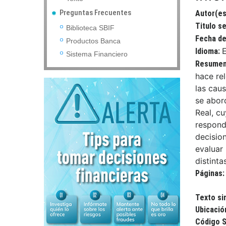
Preguntas Frecuentes
Autor(es
Titulo s
Biblioteca SBIF
Fecha de
Productos Banca
Idioma:
Sistema Financiero
Resume
hace re
las caus
se abor
Real, cu
respond
decisio
evaluar
distinta
Páginas
Texto si
Ubicació
Código S