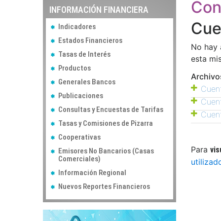
Con
INFORMACIÓN FINANCIERA
Cue
Indicadores
Estados Financieros
No hay 
Tasas de Interés
esta mi
Productos
Archivo
Generales Bancos
Cuent
Publicaciones
Cuent
Consultas y Encuestas de Tarifas
Cuent
Tasas y Comisiones de Pizarra
Cooperativas
Para
vis
Emisores No Bancarios (Casas
Comerciales)
utilizad
Información Regional
Nuevos Reportes Financieros