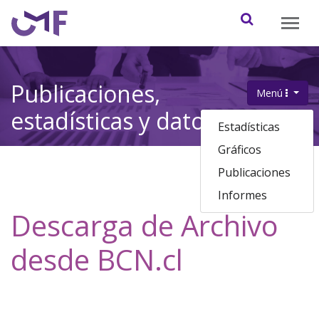
Contenido principal
Abrir / cerr
Publicaciones,
Menú
.
estadísticas y datos
Estadísticas
Gráficos
Publicaciones
Informes
Descarga de Archivo
desde BCN.cl