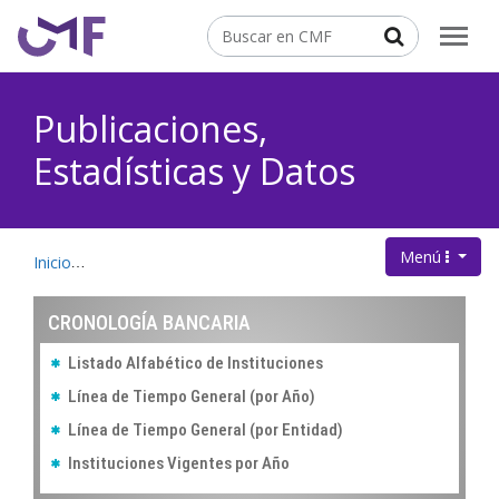
Contenido principal
Buscar
Publicaciones,
Estadísticas y Datos
Menú
.
Inicio
Publicaciones, Estadísticas y Datos
Cronología Banca
CRONOLOGÍA BANCARIA
Listado Alfabético de Instituciones
Línea de Tiempo General (por Año)
Línea de Tiempo General (por Entidad)
Instituciones Vigentes por Año