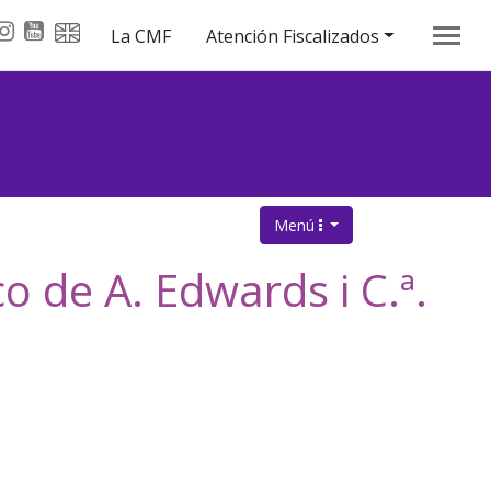
er
inkedin
Instagram
Youtube
English overview
La CMF
Atención Fiscalizados
Menú
.
 de A. Edwards i C.ª.