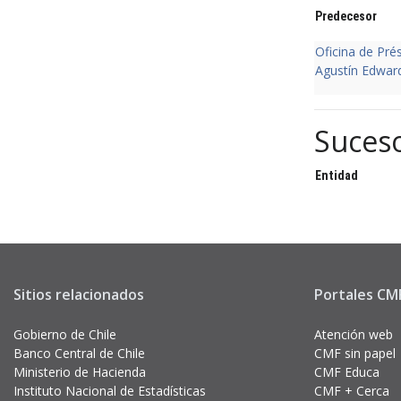
Predecesor
Oficina de Pr
Agustín Edwar
Suces
Entidad
Sitios relacionados
Portales CMF
Gobierno de Chile
Atención web
Banco Central de Chile
CMF sin papel
Ministerio de Hacienda
CMF Educa
Instituto Nacional de Estadísticas
CMF + Cerca