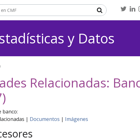
Twitt
L
Buscar
stadísticas y Datos
a
ades Relacionadas: Banco
)
e banco:
lacionadas |
Documentos
|
Imágenes
cesores