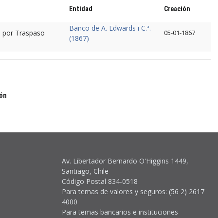
Entidad
Creación
Banco de A. Edwards i C.ª.
 por Traspaso
05-01-1867
(1867)
ión
Av. Libertador Bernardo O'Higgins 1449,
Santiago, Chile
Código Postal 834-0518
Para temas de valores y seguros: (56 2) 2617
4000
Para temas bancarios e instituciones