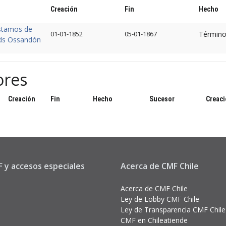
Creación
Fin
Hecho
éstamos de
01-01-1852
05-01-1867
Término
ds Ossandón
ores
Creación
Fin
Hecho
Sucesor
Creac
 y accesos especiales
Acerca de CMF Chile
Acerca de CMF Chile
Ley de Lobby CMF Chile
Ley de Transparencia CMF Chile
CMF en Chileatiende