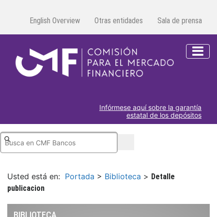
English Overview
Otras entidades
Sala de prensa
Infórmese aquí sobre la garantía
estatal de los depósitos
Usted está en:
Portada
>
Biblioteca
>
Detalle
publicacion
BIBLIOTECA