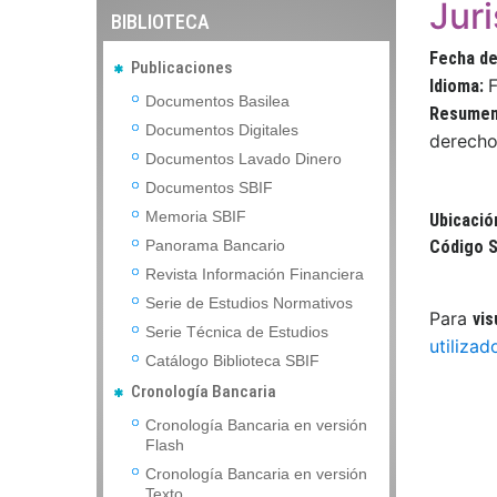
Jur
BIBLIOTECA
Fecha de
Publicaciones
Idioma:
Documentos Basilea
Resume
Documentos Digitales
derecho 
Documentos Lavado Dinero
Documentos SBIF
Memoria SBIF
Ubicació
Panorama Bancario
Código S
Revista Información Financiera
Serie de Estudios Normativos
Para
vis
Serie Técnica de Estudios
utilizad
Catálogo Biblioteca SBIF
Cronología Bancaria
Cronología Bancaria en versión
Flash
Cronología Bancaria en versión
Texto