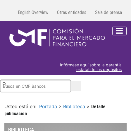
English Overview
Otras entidades
Sala de prensa
Infórmese aquí sobre la garantía
estatal de los depósitos
Usted está en:
Portada
>
Biblioteca
>
Detalle
publicacion
BIBLIOTECA