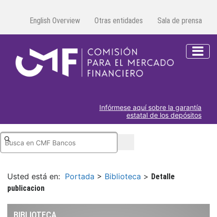
English Overview
Otras entidades
Sala de prensa
Infórmese aquí sobre la garantía
estatal de los depósitos
Usted está en:
Portada
>
Biblioteca
>
Detalle
publicacion
BIBLIOTECA