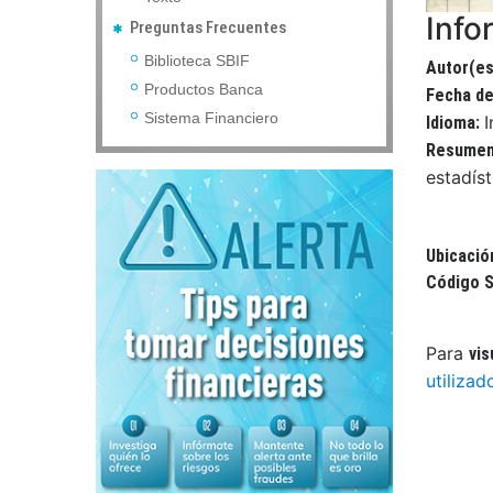
Info
Preguntas Frecuentes
Biblioteca SBIF
Autor(es
Productos Banca
Fecha de
Sistema Financiero
I
Idioma:
Resume
estadíst
Ubicació
Código S
Para
vis
utilizad