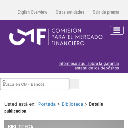
English Overview
Otras entidades
Sala de prensa
Infórmese aquí sobre la garantía
estatal de los depósitos
Usted está en:
Portada
>
Biblioteca
>
Detalle
publicacion
BIBLIOTECA