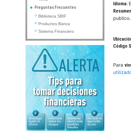
Idioma:
Preguntas Frecuentes
Resume
Biblioteca SBIF
publico.
Productos Banca
Sistema Financiero
Ubicació
Código S
Para
vis
utilizad