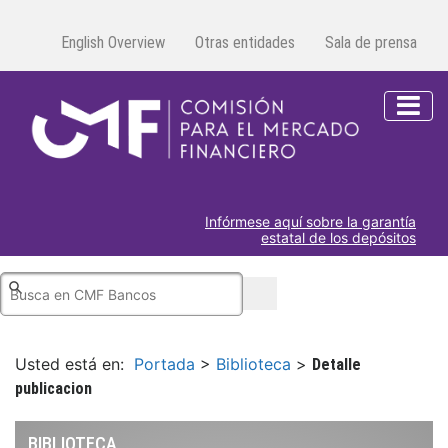
English Overview
Otras entidades
Sala de prensa
Infórmese aquí sobre la garantía
estatal de los depósitos
Usted está en:
Portada
>
Biblioteca
>
Detalle
publicacion
BIBLIOTECA