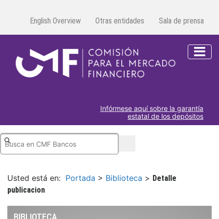
English Overview
Otras entidades
Sala de prensa
Infórmese aquí sobre la garantía
estatal de los depósitos
Usted está en:
Portada
>
Biblioteca
>
Detalle
publicacion
BIBLIOTECA