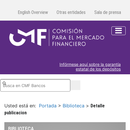
English Overview
Otras entidades
Sala de prensa
Infórmese aquí sobre la garantía
estatal de los depósitos
Usted está en:
Portada
>
Biblioteca
>
Detalle
publicacion
BIBLIOTECA