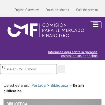
English Overview
Otras entidades
Sala de prensa
Infórmese aquí sobre la garantía
estatal de los depósitos
Usted está en:
Portada
>
Biblioteca
>
Detalle
publicacion
BIBLIOTECA