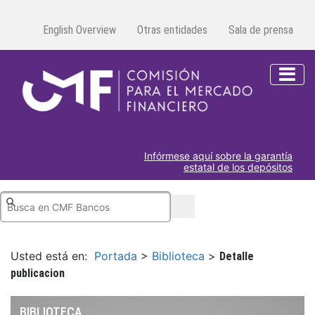
English Overview
Otras entidades
Sala de prensa
Infórmese aquí sobre la garantía
estatal de los depósitos
Usted está en:
Portada
>
Biblioteca
>
Detalle
publicacion
BIBLIOTECA