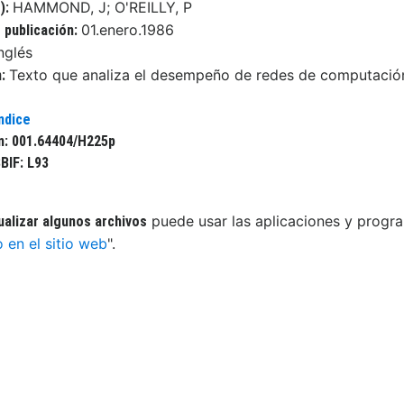
HAMMOND, J; O'REILLY, P
):
01.enero.1986
 publicación:
nglés
Texto que analiza el desempeño de redes de computación
n:
ndice
n: 001.64404/H225p
BIF: L93
puede usar las aplicaciones y progra
ualizar algunos archivos
o en el sitio web
".