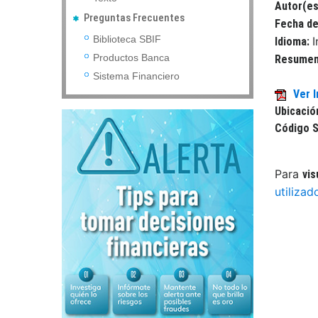
Autor(es
Preguntas Frecuentes
Fecha de
Biblioteca SBIF
I
Idioma:
Productos Banca
Resume
Sistema Financiero
Ver I
Ubicació
Código S
Para
vis
utilizad